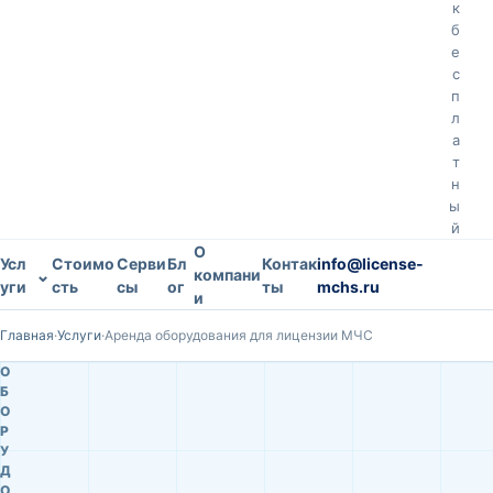
к
б
е
с
п
л
а
т
н
ы
й
О
Усл
Стоимо
Серви
Бл
Контак
info@license-
⌄
компани
уги
сть
сы
ог
ты
mchs.ru
и
Главная
·
Услуги
·
Аренда оборудования для лицензии МЧС
О
Б
О
Р
У
Д
О