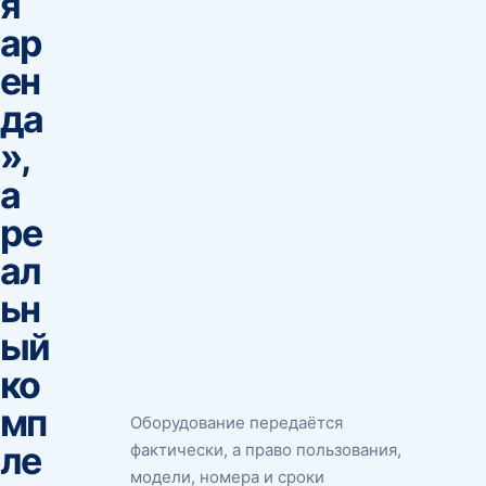
я
ар
ен
да
»,
а
ре
ал
ьн
ый
ко
мп
Оборудование передаётся
ле
фактически, а право пользования,
модели, номера и сроки