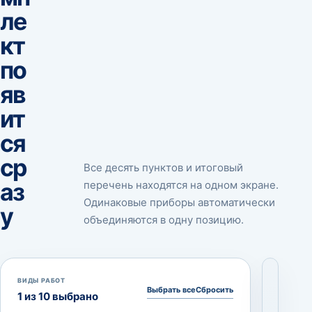
ле
кт
по
яв
ит
ся
ср
Все десять пунктов и итоговый
аз
перечень находятся на одном экране.
Одинаковые приборы автоматически
у
объединяются в одну позицию.
КОМПЛЕ
ВИДЫ РАБОТ
ДЛЯ
Выбрать все
Сбросить
1
из 10 выбрано
АРЕНДЫ