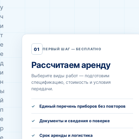
у
ч
и
т
е
01
ПЕРВЫЙ ШАГ — БЕСПЛАТНО
е
д
Рассчитаем аренду
и
Выберите виды работ — подготовим
н
спецификацию, стоимость и условия
передачи.
ы
й
Единый перечень приборов без повторов
п
е
Документы и сведения о поверке
р
Срок аренды и логистика
е