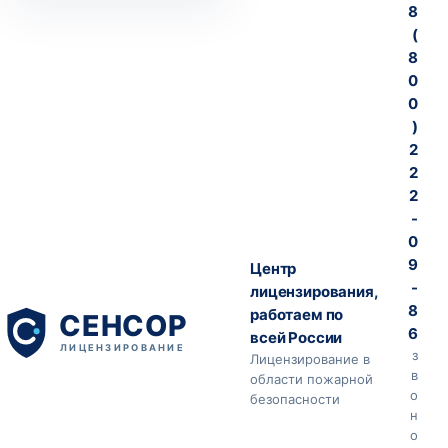
8
(
8
0
0
)
2
2
2
-
0
9
Центр
-
лицензирования,
8
работаем по
6
всей России
з
Лицензирование в
в
области пожарной
о
безопасности
н
о