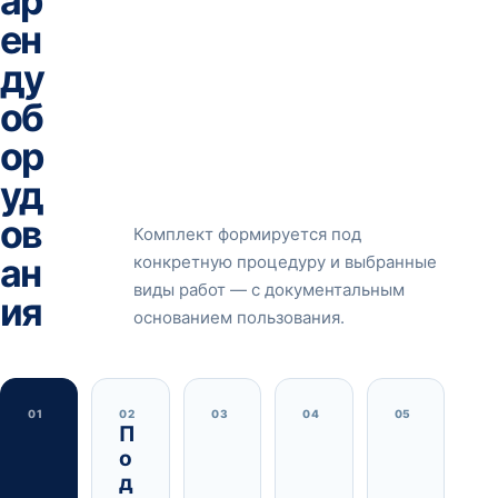
ар
ен
ду
об
ор
уд
ов
Комплект формируется под
ан
конкретную процедуру и выбранные
виды работ — с документальным
ия
основанием пользования.
01
02
03
04
05
П
о
д