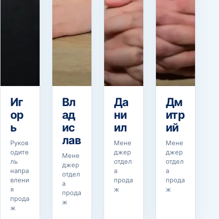
Иг
Вл
Да
Дм
ор
ад
ни
итр
ь
ис
ил
ий
лав
Руков
Мене
Мене
одите
джер
джер
Мене
ль
отдел
отдел
джер
напра
а
а
отдел
влени
прода
прода
а
я
ж
ж
прода
прода
ж
ж