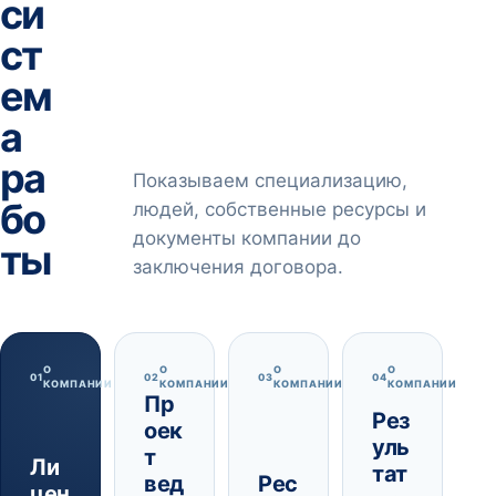
си
ст
ем
а
ра
Показываем специализацию,
бо
людей, собственные ресурсы и
документы компании до
ты
заключения договора.
О
О
О
О
01
02
03
04
КОМПАНИИ
КОМПАНИИ
КОМПАНИИ
КОМПАНИИ
Пр
Рез
оек
уль
т
Ли
тат
вед
Рес
цен