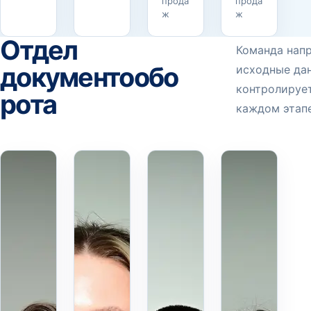
прода
прода
ж
ж
Отдел
Команда нап
документообо
исходные дан
контролирует
рота
каждом этапе