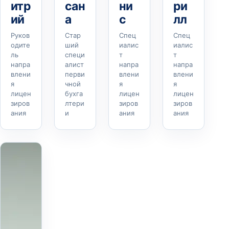
итр
сан
ни
ри
ий
а
с
лл
Руков
Стар
Спец
Спец
одите
ший
иалис
иалис
ль
специ
т
т
напра
алист
напра
напра
влени
перви
влени
влени
я
чной
я
я
лицен
бухга
лицен
лицен
зиров
лтери
зиров
зиров
ания
и
ания
ания