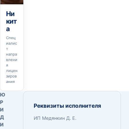
Ни
кит
а
Спец
иалис
т
напра
влени
я
лицен
зиров
ания
Ю
Р
Реквизиты исполнителя
И
Д
ИП Медянкин Д. Е.
И