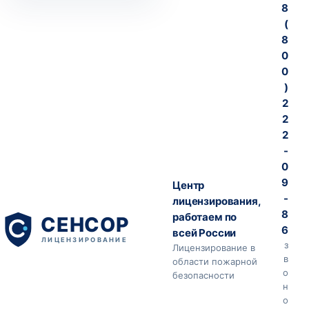
8
(
8
0
0
)
2
2
2
-
0
9
Центр
-
лицензирования,
8
работаем по
6
всей России
з
Лицензирование в
в
области пожарной
о
безопасности
н
о