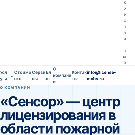
к
б
е
с
п
л
а
т
н
ы
й
О
Усл
Стоимо
Серви
Бл
Контак
info@license-
⌄
компани
уги
сть
сы
ог
ты
mchs.ru
и
О КОМПАНИИ
«Сенсор» — центр
лицензирования в
области пожарной