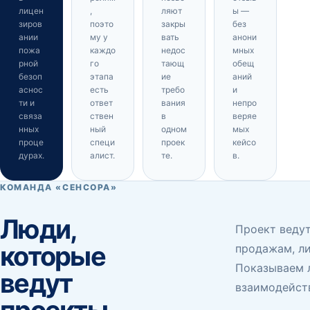
лицен
,
ляют
ы —
зиров
поэто
закры
без
ании
му у
вать
анони
пожа
каждо
недос
мных
рной
го
тающ
обещ
безоп
этапа
ие
аний
аснос
есть
требо
и
ти и
ответ
вания
непро
связа
ствен
в
веряе
нных
ный
одном
мых
проце
специ
проек
кейсо
дурах.
алист.
те.
в.
КОМАНДА «СЕНСОРА»
Люди,
Проект ведут
которые
продажам, л
Показываем 
ведут
взаимодейств