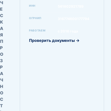
Ч
ИНН
561602921789
Е
С
ОГРНИП
316774600177794
К
А
РАБОТАЕМ
с 2016 года
Я
Проверить документы →
П
Р
О
З
Р
А
Ч
Н
О
С
Т