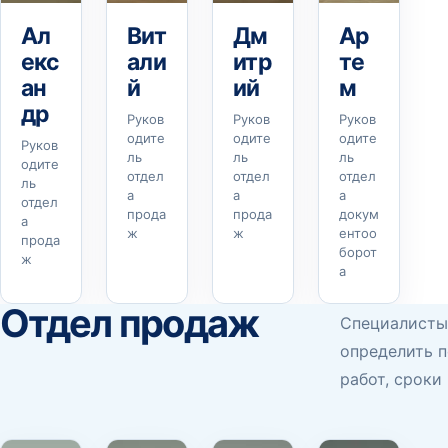
Ал
Вит
Дм
Ар
екс
али
итр
те
ан
й
ий
м
др
Руков
Руков
Руков
одите
одите
одите
Руков
ль
ль
ль
одите
отдел
отдел
отдел
ль
а
а
а
отдел
прода
прода
докум
а
ж
ж
ентоо
прода
борот
ж
а
Отдел продаж
Специалисты 
определить п
работ, сроки